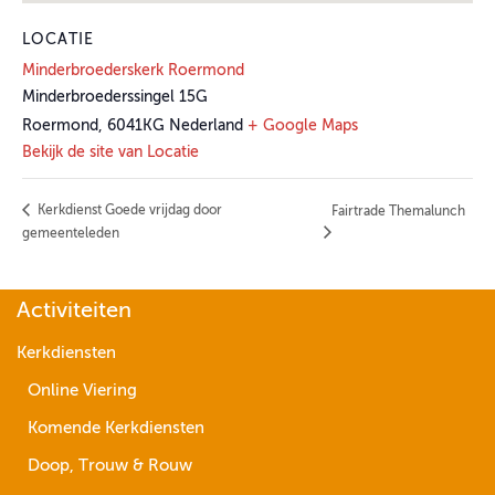
LOCATIE
Minderbroederskerk Roermond
Minderbroederssingel 15G
Roermond
,
6041KG
Nederland
+ Google Maps
Bekijk de site van Locatie
Kerkdienst Goede vrijdag door
Fairtrade Themalunch
gemeenteleden
Activiteiten
Kerkdiensten
Online Viering
Komende Kerkdiensten
Doop, Trouw & Rouw