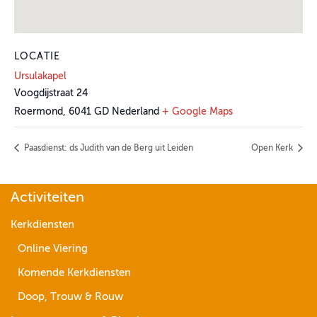
LOCATIE
Ursulakapel
Voogdijstraat 24
Roermond
,
6041 GD
Nederland
+ Google Maps
Paasdienst: ds Judith van de Berg uit Leiden
Open Kerk
Activiteiten
Kerkdiensten
Online Viering
Komende Kerkdiensten
Doop, Trouw & Rouw