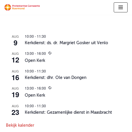
Ga
naar
de
10:00
-
11:30
AUG
inhoud
9
Kerkdienst: ds. dr. Margriet Gosker uit Venlo
13:00
-
16:00
AUG
T
12
e
Open Kerk
r
u
10:00
-
11:30
AUG
g
16
k
Kerkdienst: dhr. Ole van Dongen
e
r
13:00
-
16:00
AUG
T
e
19
e
Open Kerk
n
r
d
u
10:00
-
11:30
AUG
g
23
k
Kerkdienst: Gezamenlijke dienst in Maasbracht
e
r
Bekijk kalender
e
n