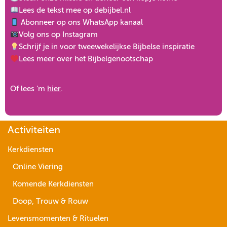
Lees de tekst mee op
debijbel.nl
Abonneer op ons
WhatsApp kanaal
Volg ons op
Instagram
Schrijf je in voor
tweewekelijkse Bijbelse inspiratie
Lees meer over het
Bijbelgenootschap
Of lees ‘m
hier
.
Activiteiten
Kerkdiensten
Online Viering
Komende Kerkdiensten
Doop, Trouw & Rouw
Levensmomenten & Rituelen