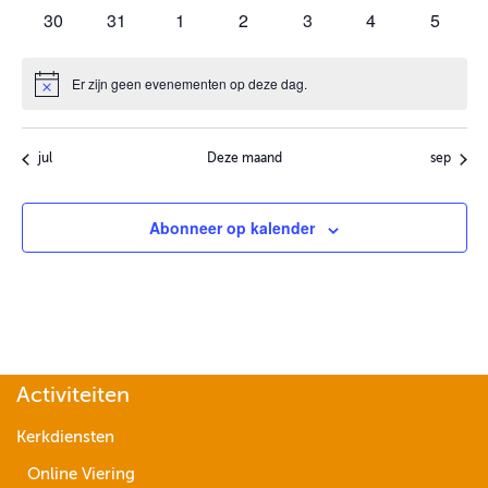
evenementen
evenementen
evenementen
evenementen
evenementen
evenementen
evenem
0
0
0
0
0
0
0
30
31
1
2
3
4
5
evenementen
evenementen
evenementen
evenementen
evenementen
evenementen
evenem
Er zijn geen evenementen op deze dag.
Bericht
jul
Deze maand
sep
Abonneer op kalender
Activiteiten
Kerkdiensten
Online Viering