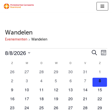
Ga
naar
de
inhoud
Wandelen
Evenementen
Wandelen
8/8/2026
Evene
Ev
Zoeken
Maan
Selecteer
we
Zoeke
Z
M
D
W
D
V
Z
Kalender
een
nav
en
0
0
0
0
0
0
0
26
27
28
29
30
31
1
datum.
van
evenementen
evenementen
evenementen
evenementen
evenementen
evenementen
evenem
weerg
0
0
0
0
0
0
0
2
3
4
5
6
7
8
Evenementen
evenementen
evenementen
evenementen
evenementen
evenementen
evenementen
evene
naviga
0
0
0
0
0
0
0
9
10
11
12
13
14
15
evenementen
evenementen
evenementen
evenementen
evenementen
evenementen
evenem
0
0
0
0
0
0
0
16
17
18
19
20
21
22
evenementen
evenementen
evenementen
evenementen
evenementen
evenementen
evenem
0
0
0
0
0
0
0
23
24
25
26
27
28
29