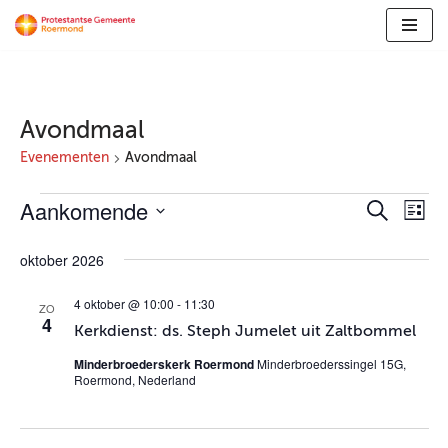
Ga
naar
de
inhoud
Avondmaal
Evenementen
Avondmaal
Aankomende
Evene
Ev
Zoeken
Lijst
Selecteer
we
Zoeke
oktober 2026
een
nav
en
datum.
4 oktober @ 10:00
-
11:30
ZO
weerg
4
Kerkdienst: ds. Steph Jumelet uit Zaltbommel
naviga
Minderbroederskerk Roermond
Minderbroederssingel 15G,
Roermond, Nederland