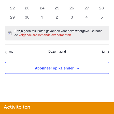
evenementen
evenementen
evenementen
evenementen
evenementen
evenementen
evenem
0
0
0
0
0
0
0
22
23
24
25
26
27
28
evenementen
evenementen
evenementen
evenementen
evenementen
evenementen
evenem
0
0
0
0
0
0
0
29
30
1
2
3
4
5
evenementen
evenementen
evenementen
evenementen
evenementen
evenementen
evenem
Er zijn geen resultaten gevonden voor deze weergave. Ga naar
Bericht
de
.
volgende aankomende evenementen
mei
Deze maand
jul
Abonneer op kalender
Activiteiten