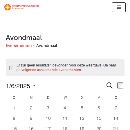
Ga
naar
de
inhoud
Avondmaal
Evenementen
Avondmaal
Er zijn geen resultaten gevonden voor deze weergave. Ga naar
Bericht
de
.
volgende aankomende evenementen
1/6/2025
Evene
Ev
Zoeken
Maan
Selecteer
we
Zoeke
Z
M
D
W
D
V
Z
Kalender
een
nav
en
0
0
0
0
0
0
0
1
2
3
4
5
6
7
datum.
van
evenementen
evenementen
evenementen
evenementen
evenementen
evenementen
evenem
weerg
0
0
0
0
0
0
0
8
9
10
11
12
13
14
Evenementen
evenementen
evenementen
evenementen
evenementen
evenementen
evenementen
evenem
naviga
0
0
0
0
0
0
0
15
16
17
18
19
20
21