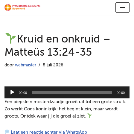
Ga
naar
de
Kruid en onkruid –
inhoud
Matteüs 13:24-35
door
webmaster
8 juli 2026
A
00:00
00:00
u
Een piepklein mosterdzaadje groeit uit tot een grote struik.
d
Zo werkt Gods koninkrijk: het begint klein, maar wordt
i
groots. Ontdek waar jij die groei al ziet.
o
s
Laat een reactie achter via WhatsApp
p