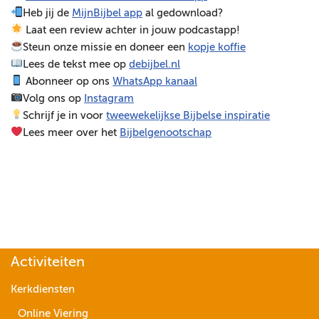
Heb jij de
MijnBijbel app
al gedownload?
e
Laat een review achter in jouw podcastapp!
l
Steun onze missie en doneer een
kopje koffie
e
Lees de tekst mee op
debijbel.nl
r
Abonneer op ons
WhatsApp kanaal
Volg ons op
Instagram
Schrijf je in voor
tweewekelijkse Bijbelse inspiratie
Lees meer over het
Bijbelgenootschap
Activiteiten
Kerkdiensten
Online Viering