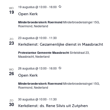
19 augustus @ 13:00
-
16:00
T
WO
19
e
Open Kerk
r
u
Minderbroederskerk Roermond
Minderbroederssingel 15G,
g
Roermond, Nederland
k
e
r
23 augustus @ 10:00
-
11:30
ZO
e
23
n
Kerkdienst: Gezamenlijke dienst in Maasbracht
d
Protestantse Gemeente Maasbracht
Sintelstraat 23,
Maasbracht, Nederland
26 augustus @ 13:00
-
16:00
T
WO
26
e
Open Kerk
r
u
Minderbroederskerk Roermond
Minderbroederssingel 15G,
g
Roermond, Nederland
k
e
r
30 augustus @ 10:00
-
11:30
ZO
e
30
n
Kerkdienst: ds. Rene Silvis uit Zutphen
d