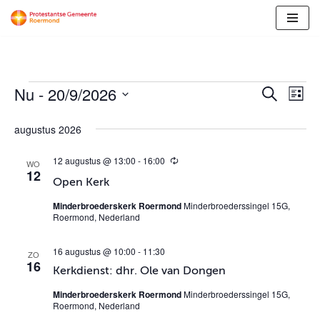
Ga
naar
de
Nu
 - 
20/9/2026
inhoud
Evene
Ev
Zoeken
Lijst
Selecteer
we
Zoeke
augustus 2026
een
nav
en
datum.
12 augustus @ 13:00
-
16:00
T
WO
weerg
12
e
Open Kerk
r
naviga
u
Minderbroederskerk Roermond
Minderbroederssingel 15G,
g
Roermond, Nederland
k
e
r
16 augustus @ 10:00
-
11:30
ZO
e
16
n
Kerkdienst: dhr. Ole van Dongen
d
Minderbroederskerk Roermond
Minderbroederssingel 15G,
Roermond, Nederland