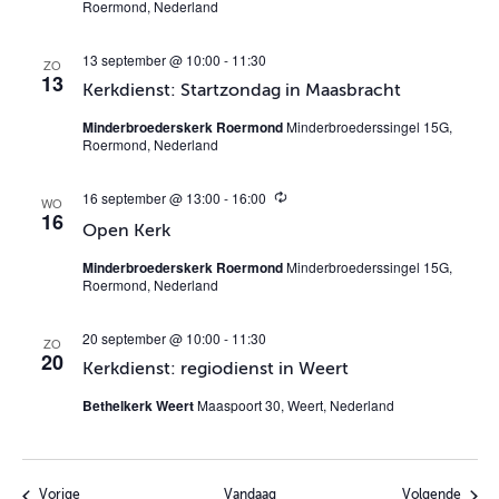
Roermond, Nederland
k
e
r
13 september @ 10:00
-
11:30
ZO
e
13
n
Kerkdienst: Startzondag in Maasbracht
d
Minderbroederskerk Roermond
Minderbroederssingel 15G,
Roermond, Nederland
16 september @ 13:00
-
16:00
T
WO
16
e
Open Kerk
r
u
Minderbroederskerk Roermond
Minderbroederssingel 15G,
g
Roermond, Nederland
k
e
r
20 september @ 10:00
-
11:30
ZO
e
20
n
Kerkdienst: regiodienst in Weert
d
Bethelkerk Weert
Maaspoort 30, Weert, Nederland
Evenementen
Evene
Vorige
Vandaag
Volgende