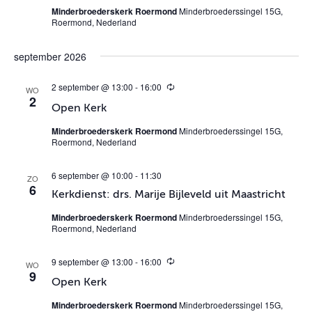
Minderbroederskerk Roermond
Minderbroederssingel 15G,
Roermond, Nederland
september 2026
2 september @ 13:00
-
16:00
T
WO
2
e
Open Kerk
r
u
Minderbroederskerk Roermond
Minderbroederssingel 15G,
g
Roermond, Nederland
k
e
r
6 september @ 10:00
-
11:30
ZO
e
6
n
Kerkdienst: drs. Marije Bijleveld uit Maastricht
d
Minderbroederskerk Roermond
Minderbroederssingel 15G,
Roermond, Nederland
9 september @ 13:00
-
16:00
T
WO
9
e
Open Kerk
r
u
Minderbroederskerk Roermond
Minderbroederssingel 15G,
g