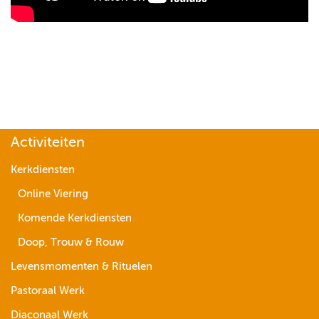
Activiteiten
Kerkdiensten
Online Viering
Komende Kerkdiensten
Doop, Trouw & Rouw
Levensmomenten & Rituelen
Pastoraal Werk
Diaconaal Werk