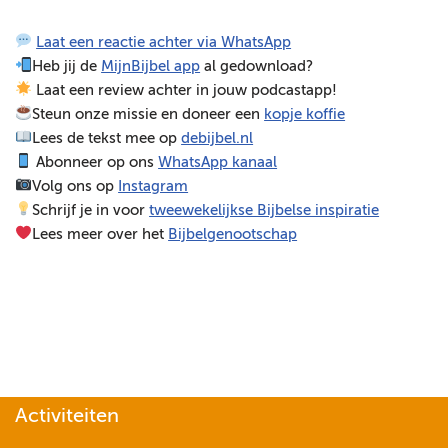
e
Laat een reactie achter via WhatsApp
l
Heb jij de
MijnBijbel app
al gedownload?
e
Laat een review achter in jouw podcastapp!
r
Steun onze missie en doneer een
kopje koffie
Lees de tekst mee op
debijbel.nl
Abonneer op ons
WhatsApp kanaal
Volg ons op
Instagram
Schrijf je in voor
tweewekelijkse Bijbelse inspiratie
Lees meer over het
Bijbelgenootschap
Activiteiten