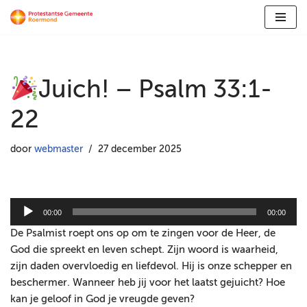
Ga
naar
de
Juich! – Psalm 33:1-
inhoud
22
door
webmaster
27 december 2025
A
00:00
00:00
u
De Psalmist roept ons op om te zingen voor de Heer, de
d
God die spreekt en leven schept. Zijn woord is waarheid,
i
zijn daden overvloedig en liefdevol. Hij is onze schepper en
o
beschermer. Wanneer heb jij voor het laatst gejuicht? Hoe
s
kan je geloof in God je vreugde geven?
p