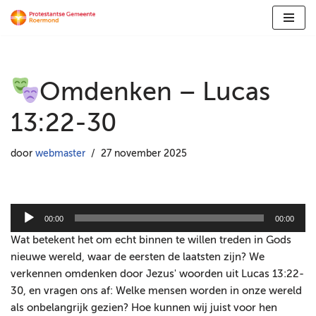
Ga
naar
de
Omdenken – Lucas
inhoud
13:22-30
door
webmaster
27 november 2025
A
00:00
00:00
u
Wat betekent het om echt binnen te willen treden in Gods
d
nieuwe wereld, waar de eersten de laatsten zijn? We
i
verkennen omdenken door Jezus' woorden uit Lucas 13:22-
o
30, en vragen ons af: Welke mensen worden in onze wereld
s
als onbelangrijk gezien? Hoe kunnen wij juist voor hen
p