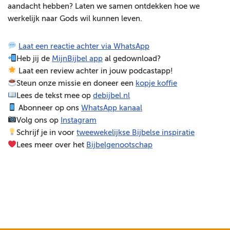
aandacht hebben? Laten we samen ontdekken hoe we
e
werkelijk naar Gods wil kunnen leven.
l
e
Laat een reactie achter via WhatsApp
r
Heb jij de
MijnBijbel app
al gedownload?
Laat een review achter in jouw podcastapp!
Steun onze missie en doneer een
kopje koffie
Lees de tekst mee op
debijbel.nl
Abonneer op ons
WhatsApp kanaal
Volg ons op
Instagram
Schrijf je in voor
tweewekelijkse Bijbelse inspiratie
Lees meer over het
Bijbelgenootschap