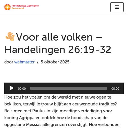
Ga
naar
de
Voor alle volken –
inhoud
Handelingen 26:19-32
door
webmaster
5 oktober 2025
A
00:00
00:00
u
Hoe zou het voelen om de wereld met nieuwe ogen te
d
bekijken, terwijl je trouw blijft aan eeuwenoude tradities?
i
Reis mee met Paulus in zijn moedige verdediging voor
o
koning Agrippa en ontdek hoe de boodschap van de
s
opgestane Messias alle grenzen overstijgt. Hoe verbonden
p