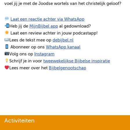
voel jij je met de Joodse wortels van het christelijk geloof?
e
l
Laat een reactie achter via WhatsApp
e
Heb jij de
MijnBijbel app
al gedownload?
r
Laat een review achter in jouw podcastapp!
Lees de tekst mee op
debijbel.nl
Abonneer op ons
WhatsApp kanaal
Volg ons op
Instagram
Schrijf je in voor
tweewekelijkse Bijbelse inspiratie
Lees meer over het
Bijbelgenootschap
Activiteiten