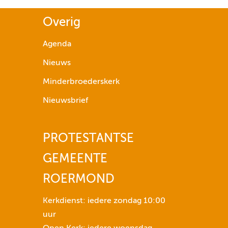
g
Overig
p
i
Agenda
j
Nieuws
l
t
Minderbroederskerk
o
Nieuwsbrief
e
t
s
PROTESTANTSE
e
GEMEENTE
n
n
ROERMOND
o
m
Kerkdienst: iedere zondag 10:00
h
uur
e