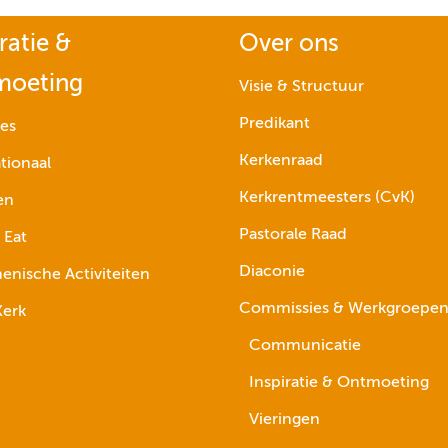
ratie &
Over ons
moeting
Visie & Structuur
Predikant
ies
Kerkenraad
tionaal
Kerkrentmeesters (CvK)
en
Pastorale Raad
 Eat
Diaconie
nische Activiteiten
Commissies & Werkgroepe
erk
Communicatie
Inspiratie & Ontmoeting
Vieringen