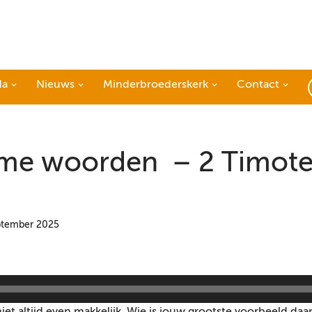
da
Nieuws
Minderbroederskerk
Contact
me woorden – 2 Timote
ptember 2025