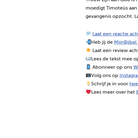
Trouw zijn aan God is n
d
moedigt Timoteüs aan m
i
gevangenis opzocht. L
o
s
Laat een reactie ac
p
Heb jij de
MijnBijbel
e
Laat een review ach
l
Lees de tekst mee 
e
Abonneer op ons
W
r
Volg ons op
Instagr
Schrijf je in voor
twe
Lees meer over het