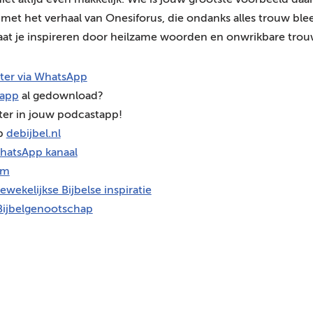
iet altijd even makkelijk. Wie is jouw grootste voorbeeld da
et het verhaal van Onesiforus, die ondanks alles trouw blee
aat je inspireren door heilzame woorden en onwrikbare trou
hter via WhatsApp
 app
al gedownload?
ter in jouw podcastapp!
op
debijbel.nl
hatsApp kanaal
am
ewekelijkse Bijbelse inspiratie
Bijbelgenootschap