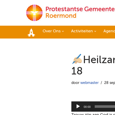
Ga
naar
de
Over Ons
Activiteiten
Agen
inhoud
Home
Heilza
18
door
webmaster
28 se
A
00:00
u