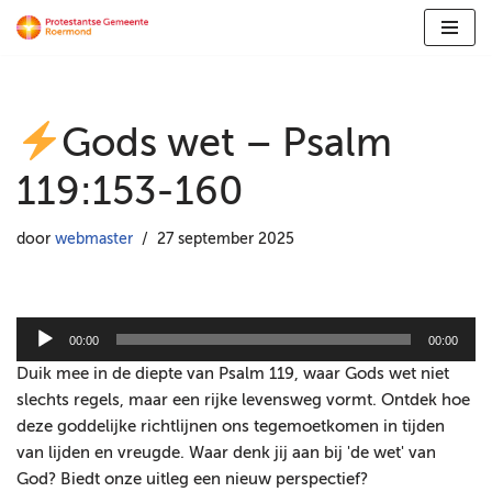
Ga
naar
de
Gods wet – Psalm
inhoud
119:153-160
door
webmaster
27 september 2025
A
00:00
00:00
u
Duik mee in de diepte van Psalm 119, waar Gods wet niet
d
slechts regels, maar een rijke levensweg vormt. Ontdek hoe
i
deze goddelijke richtlijnen ons tegemoetkomen in tijden
o
van lijden en vreugde. Waar denk jij aan bij 'de wet' van
s
God? Biedt onze uitleg een nieuw perspectief?
p