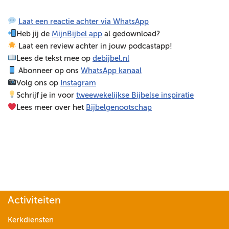
e
Laat een reactie achter via WhatsApp
l
Heb jij de
MijnBijbel app
al gedownload?
e
Laat een review achter in jouw podcastapp!
r
Lees de tekst mee op
debijbel.nl
Abonneer op ons
WhatsApp kanaal
Volg ons op
Instagram
Schrijf je in voor
tweewekelijkse Bijbelse inspiratie
Lees meer over het
Bijbelgenootschap
Activiteiten
Kerkdiensten