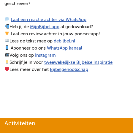
geschreven?
e
l
Laat een reactie achter via WhatsApp
e
Heb jij de
MijnBijbel app
al gedownload?
r
Laat een review achter in jouw podcastapp!
Lees de tekst mee op
debijbel.nl
Abonneer op ons
WhatsApp kanaal
Volg ons op
Instagram
Schrijf je in voor
tweewekelijkse Bijbelse inspiratie
Lees meer over het
Bijbelgenootschap
Activiteiten