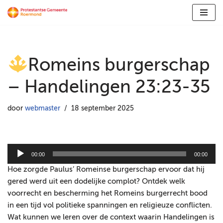
Ga
naar
de
Romeins burgerschap
inhoud
– Handelingen 23:23-35
door
webmaster
18 september 2025
A
00:00
00:00
u
Hoe zorgde Paulus’ Romeinse burgerschap ervoor dat hij
d
gered werd uit een dodelijke complot? Ontdek welk
i
voorrecht en bescherming het Romeins burgerrecht bood
o
in een tijd vol politieke spanningen en religieuze conflicten.
s
Wat kunnen we leren over de context waarin Handelingen is
p