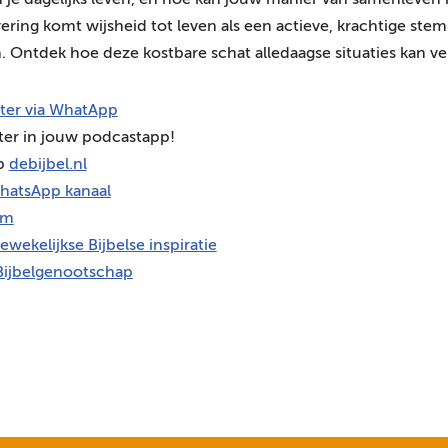
in je dagelijks leven, en hoe kan jouw manier van samenleve
vering komt wijsheid tot leven als een actieve, krachtige st
n. Ontdek hoe deze kostbare schat alledaagse situaties kan ver
hter via WhatApp
ter in jouw podcastapp!
op
debijbel.nl
hatsApp kanaal
am
ewekelijkse Bijbelse inspiratie
Bijbelgenootschap