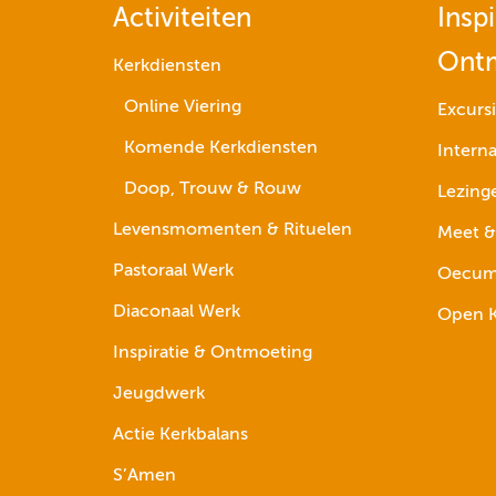
Activiteiten
Inspi
Ont
Kerkdiensten
Online Viering
Excurs
Komende Kerkdiensten
Interna
Doop, Trouw & Rouw
Lezing
Levensmomenten & Rituelen
Meet &
Pastoraal Werk
Oecume
Diaconaal Werk
Open K
Inspiratie & Ontmoeting
Jeugdwerk
Actie Kerkbalans
S’Amen