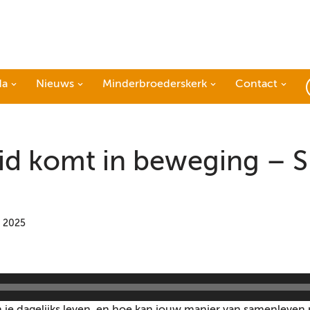
da
Nieuws
Minderbroederskerk
Contact
id komt in beweging – 
i 2025