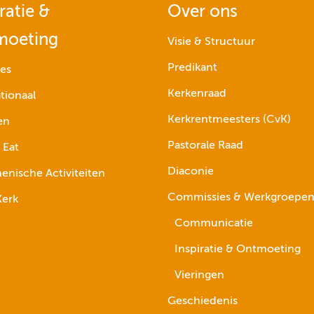
ratie &
Over ons
moeting
Visie & Structuur
Predikant
ies
Kerkenraad
tionaal
Kerkrentmeesters (CvK)
en
Pastorale Raad
 Eat
Diaconie
nische Activiteiten
Commissies & Werkgroepe
erk
Communicatie
Inspiratie & Ontmoeting
Vieringen
Geschiedenis