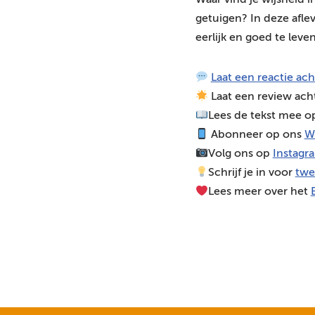
Waar vind je wijsheid 
d
getuigen? In deze afle
i
eerlijk en goed te leve
o
s
Laat een reactie ac
p
Laat een review ach
e
Lees de tekst mee 
l
Abonneer op ons
W
e
Volg ons op
Instagr
r
Schrijf je in voor
twe
Lees meer over het