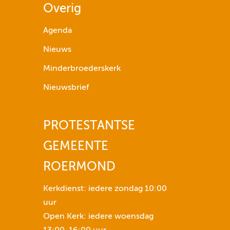
Overig
g
p
Agenda
i
Nieuws
j
l
Minderbroederskerk
t
Nieuwsbrief
o
e
t
PROTESTANTSE
s
GEMEENTE
n
e
ROERMOND
n
o
Kerkdienst: iedere zondag 10:00
m
uur
h
Open Kerk: iedere woensdag
e