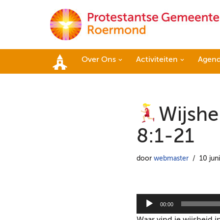
Ga
naar
de
Over Ons
Activiteiten
Agen
inhoud
Home
Wijshe
8:1-21
door
webmaster
10 jun
A
00:00
u