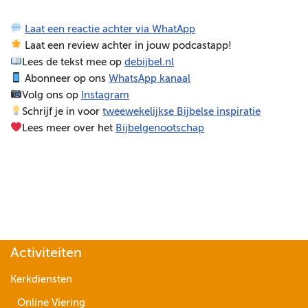
e
Laat een reactie achter via WhatApp
l
Laat een review achter in jouw podcastapp!
e
Lees de tekst mee op
debijbel.nl
r
Abonneer op ons
WhatsApp kanaal
Volg ons op
Instagram
Schrijf je in voor
tweewekelijkse Bijbelse inspiratie
Lees meer over het
Bijbelgenootschap
Activiteiten
Kerkdiensten
Online Viering