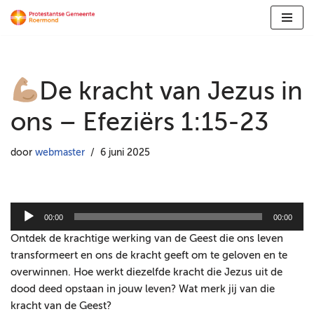
Ga
naar
de
De kracht van Jezus in
inhoud
ons – Efeziërs 1:15-23
door
webmaster
6 juni 2025
A
00:00
00:00
u
Ontdek de krachtige werking van de Geest die ons leven
d
transformeert en ons de kracht geeft om te geloven en te
i
overwinnen. Hoe werkt diezelfde kracht die Jezus uit de
o
dood deed opstaan in jouw leven? Wat merk jij van die
s
kracht van de Geest?
p