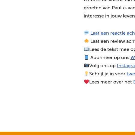
Ontdek de kracht van v
d
groeten van Paulus aan
i
interesse in jouw leve
o
s
Laat een reactie ac
p
Laat een review ach
e
Lees de tekst mee 
l
Abonneer op ons
W
e
Volg ons op
Instagr
r
Schrijf je in voor
twe
Lees meer over het