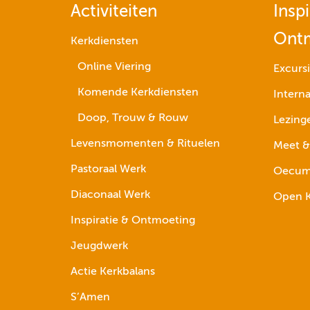
Activiteiten
Inspi
Ont
Kerkdiensten
Online Viering
Excurs
Komende Kerkdiensten
Interna
Doop, Trouw & Rouw
Lezing
Levensmomenten & Rituelen
Meet &
Pastoraal Werk
Oecume
Diaconaal Werk
Open K
Inspiratie & Ontmoeting
Jeugdwerk
Actie Kerkbalans
S’Amen