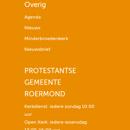
Overig
g
p
Agenda
i
Nieuws
j
l
Minderbroederskerk
t
Nieuwsbrief
o
e
t
PROTESTANTSE
s
GEMEENTE
n
e
ROERMOND
n
o
Kerkdienst: iedere zondag 10:00
m
uur
h
Open Kerk: iedere woensdag
e