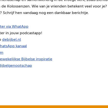
riendschap en samenwerking in de vroege kerk, zoals zichtba
 de Kolossenzen. Wie van je vrienden betekent veel voor je
n? Schrijf hen vandaag nog een dankbaar berichtje.
hter via WhatApp
ter in jouw podcastapp!
op
debijbel.nl
hatsApp kanaal
am
ewekelijkse Bijbelse inspiratie
Bijbelgenootschap