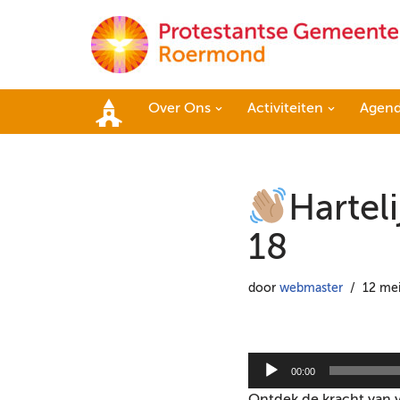
Ga
naar
de
Over Ons
Activiteiten
Agen
inhoud
Home
Hartel
18
door
webmaster
12 me
A
00:00
u