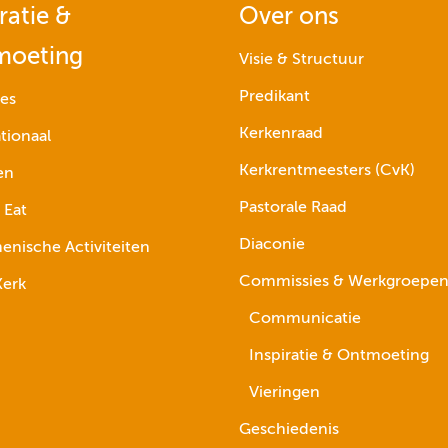
ratie &
Over ons
moeting
Visie & Structuur
Predikant
ies
Kerkenraad
tionaal
Kerkrentmeesters (CvK)
en
Pastorale Raad
 Eat
Diaconie
nische Activiteiten
Commissies & Werkgroepe
erk
Communicatie
Inspiratie & Ontmoeting
Vieringen
Geschiedenis