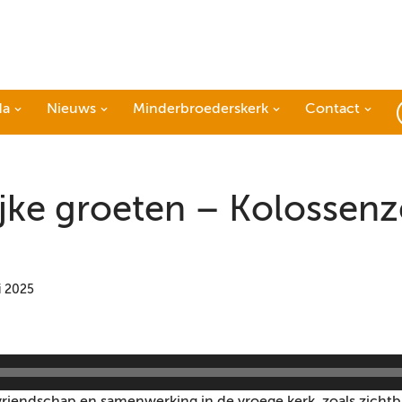
da
Nieuws
Minderbroederskerk
Contact
ijke groeten – Kolossenz
i 2025