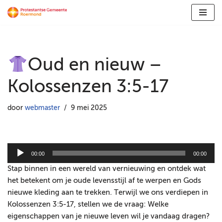
Ga
naar
de
Oud en nieuw –
inhoud
Kolossenzen 3:5-17
door
webmaster
9 mei 2025
A
00:00
00:00
u
Stap binnen in een wereld van vernieuwing en ontdek wat
d
het betekent om je oude levensstijl af te werpen en Gods
i
nieuwe kleding aan te trekken. Terwijl we ons verdiepen in
o
Kolossenzen 3:5-17, stellen we de vraag: Welke
s
eigenschappen van je nieuwe leven wil je vandaag dragen?
p