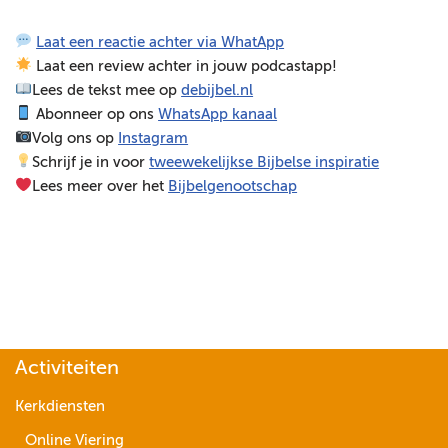
e
Laat een reactie achter via WhatApp
l
Laat een review achter in jouw podcastapp!
e
Lees de tekst mee op
debijbel.nl
r
Abonneer op ons
WhatsApp kanaal
Volg ons op
Instagram
Schrijf je in voor
tweewekelijkse Bijbelse inspiratie
Lees meer over het
Bijbelgenootschap
Activiteiten
Kerkdiensten
Online Viering