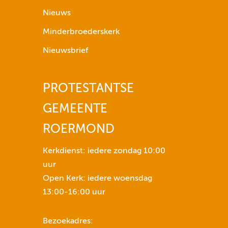
p
Nieuws
i
j
Minderbroederskerk
l
Nieuwsbrief
t
o
e
PROTESTANTSE
t
GEMEENTE
n
s
ROERMOND
e
n
Kerkdienst: iedere zondag 10:00
o
uur
m
Open Kerk: iedere woensdag
h
13:00-16:00 uur
e
t
Bezoekadres:
v