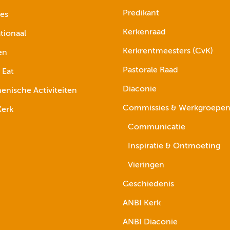
Predikant
ies
Kerkenraad
tionaal
Kerkrentmeesters (CvK)
en
Pastorale Raad
 Eat
Diaconie
nische Activiteiten
Commissies & Werkgroepe
erk
Communicatie
Inspiratie & Ontmoeting
Vieringen
Geschiedenis
ANBI Kerk
ANBI Diaconie