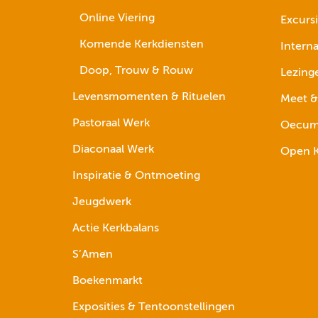
Online Viering
Excurs
Komende Kerkdiensten
Interna
Doop, Trouw & Rouw
Lezing
Levensmomenten & Rituelen
Meet &
Pastoraal Werk
Oecume
Diaconaal Werk
Open K
Inspiratie & Ontmoeting
Jeugdwerk
Actie Kerkbalans
S’Amen
Boekenmarkt
Exposities & Tentoonstellingen