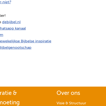
 niet?
ter!
op
debijbel.nl
hatsapp kanaal
am
ewekelijkse Bijbelse inspiratie
Bijbelgenootschap
ratie &
Over ons
moeting
Visie & Structuur