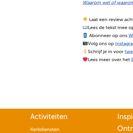
Waarom wel of waarom
o
s
Laat een review ach
p
Lees de tekst mee 
e
Abonneer op ons
W
l
Volg ons op
Instagr
e
Schrijf je in voor
twe
r
Lees meer over het
Activiteiten
Inspi
Ont
Kerkdiensten