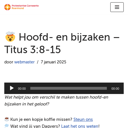
Ga
naar
de
Hoofd- en bijzaken –
inhoud
Titus 3:8-15
door
webmaster
7 januari 2025
A
00:00
00:00
u
Wat helpt jou om verschil te maken tussen hoofd-en
d
bijzaken in het geloof?
i
o
Kun je een kopje koffie missen?
Steun ons
s
Wat vind jij van Dagvers?
Laat het ons weten
!
p