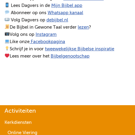
Lees Dagvers in de
Mijn Bijbel app
e
Abonneer op ons
Whatsapp kanaal
l
Volg Dagvers op
debijbel.nl
e
De Bijbel in Gewone Taal verder
lezen
?
r
Volg ons op
Instagram
Like onze
Facebookpagina
Schrijf je in voor
tweewekelijkse Bijbelse inspiratie
Lees meer over het
Bijbelgenootschap
Activiteiten
Kerkdiensten
Online Viering