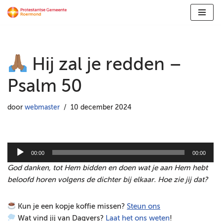
Ga
naar
de
Hij zal je redden –
inhoud
Psalm 50
door
webmaster
10 december 2024
A
00:00
00:00
u
God danken, tot Hem bidden en doen wat je aan Hem hebt
d
beloofd horen volgens de dichter bij elkaar. Hoe zie jij dat?
i
o
Kun je een kopje koffie missen?
Steun ons
s
Wat vind jij van Dagvers?
Laat het ons weten
!
p