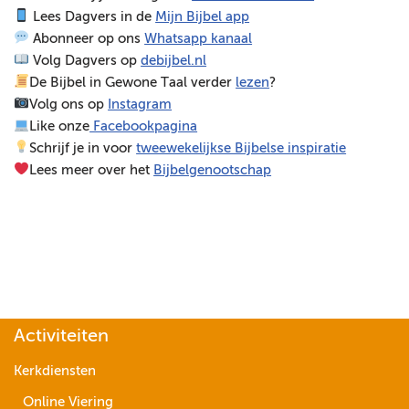
Lees Dagvers in de
Mijn Bijbel app
e
Abonneer op ons
Whatsapp kanaal
l
Volg Dagvers op
debijbel.nl
e
De Bijbel in Gewone Taal verder
lezen
?
r
Volg ons op
Instagram
Like onze
Facebookpagina
Schrijf je in voor
tweewekelijkse Bijbelse inspiratie
Lees meer over het
Bijbelgenootschap
Activiteiten
Kerkdiensten
Online Viering