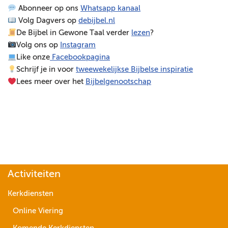
Abonneer op ons
Whatsapp kanaal
e
Volg Dagvers op
debijbel.nl
l
De Bijbel in Gewone Taal verder
lezen
?
e
Volg ons op
Instagram
r
Like onze
Facebookpagina
Schrijf je in voor
tweewekelijkse Bijbelse inspiratie
Lees meer over het
Bijbelgenootschap
Activiteiten
Kerkdiensten
Online Viering