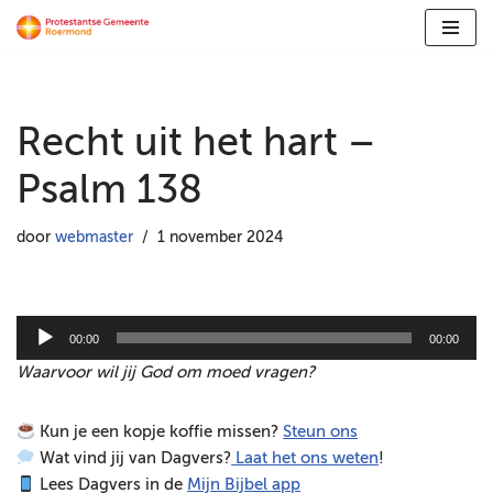
Ga
naar
de
Recht uit het hart –
inhoud
Psalm 138
door
webmaster
1 november 2024
A
00:00
00:00
u
Waarvoor wil jij God om moed vragen?
d
i
Kun je een kopje koffie missen?
Steun ons
o
Wat vind jij van Dagvers?
Laat het ons weten
!
s
Lees Dagvers in de
Mijn Bijbel app
p