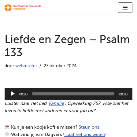
Ga
naar
de
Liefde en Zegen – Psalm
inhoud
133
door
webmaster
27 oktober 2024
A
00:00
00:00
u
Luister naar het lied ‘
Familie
’, Opwekking 767. Hoe ziet het
d
leven in liefde met anderen er voor jou uit?
i
o
Kun je een kopje koffie missen?
Steun ons
s
Wat vind jij van Dagvers?
Laat het ons weten
!
p