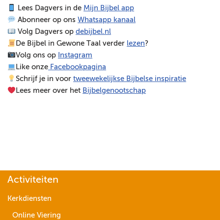
Lees Dagvers in de
Mijn Bijbel app
e
Abonneer op ons
Whatsapp kanaal
l
Volg Dagvers op
debijbel.nl
e
De Bijbel in Gewone Taal verder
lezen
?
r
Volg ons op
Instagram
Like onze
Facebookpagina
Schrijf je in voor
tweewekelijkse Bijbelse inspiratie
Lees meer over het
Bijbelgenootschap
Activiteiten
Kerkdiensten
Online Viering