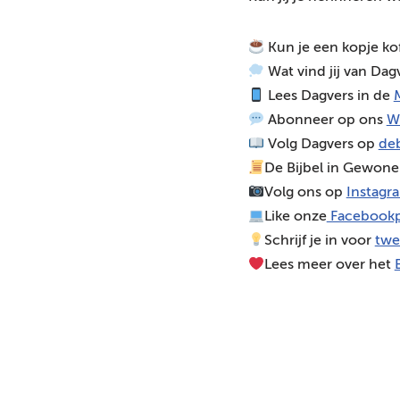
d
i
Kun je een kopje ko
o
Wat vind jij van Dag
s
Lees Dagvers in de
M
p
Abonneer op ons
W
e
Volg Dagvers op
deb
l
De Bijbel in Gewone
e
Volg ons op
Instagr
r
Like onze
Facebookp
Schrijf je in voor
twe
Lees meer over het