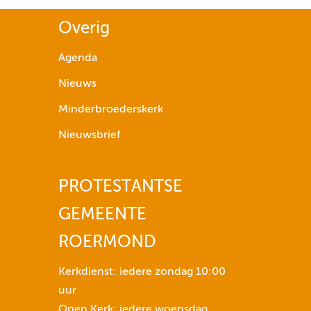
g
Overig
p
i
Agenda
j
Nieuws
l
t
Minderbroederskerk
o
Nieuwsbrief
e
t
s
PROTESTANTSE
e
GEMEENTE
n
n
ROERMOND
o
m
Kerkdienst: iedere zondag 10:00
h
uur
e
Open Kerk: iedere woensdag