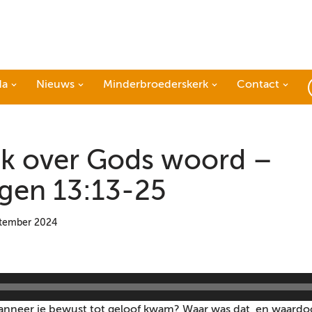
da
Nieuws
Minderbroederskerk
Contact
ek over Gods woord –
gen 13:13-25
ptember 2024
wanneer je bewust tot geloof kwam? Waar was dat, en waardo