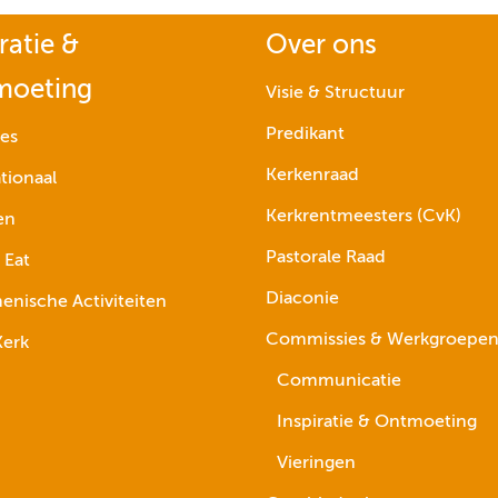
ratie &
Over ons
moeting
Visie & Structuur
Predikant
ies
Kerkenraad
tionaal
Kerkrentmeesters (CvK)
en
Pastorale Raad
 Eat
Diaconie
nische Activiteiten
Commissies & Werkgroepe
erk
Communicatie
Inspiratie & Ontmoeting
Vieringen