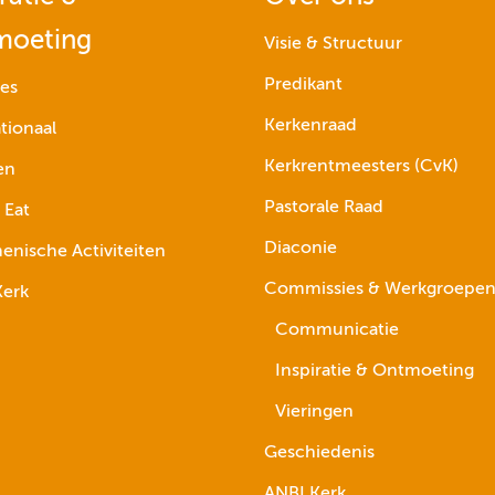
moeting
Visie & Structuur
Predikant
ies
Kerkenraad
tionaal
Kerkrentmeesters (CvK)
en
Pastorale Raad
 Eat
Diaconie
nische Activiteiten
Commissies & Werkgroepe
erk
Communicatie
Inspiratie & Ontmoeting
Vieringen
Geschiedenis
ANBI Kerk