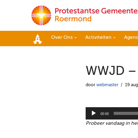
Ga
naar
de
Over Ons
Activiteiten
Agen
inhoud
Home
WWJD – 
door
webmaster
19 aug
A
00:00
u
Probeer vandaag in he
d
i