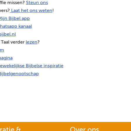
ffie missen?
Steun ons
vers?
Laat het ons weten
!
ijn Bijbel app
hatsapp kanaal
ijbel.nl
 Taal verder
lezen
?
am
agina
ewekelijkse Bijbelse inspiratie
Bijbelgenootschap
ratie &
Over ons