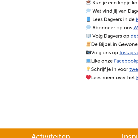
Kun je een kopje ko
o
Wat vind jij van Dag
s
Lees Dagvers in de
M
p
Abonneer op ons
W
e
Volg Dagvers op
deb
l
De Bijbel in Gewone
e
Volg ons op
Instagr
r
Like onze
Facebookp
Schrijf je in voor
twe
Lees meer over het
Activiteiten
Inspi