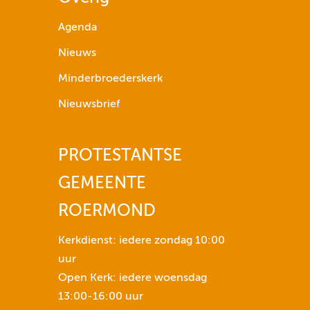
p
i
Agenda
j
Nieuws
l
t
Minderbroederskerk
o
Nieuwsbrief
e
t
s
PROTESTANTSE
e
GEMEENTE
n
n
ROERMOND
o
m
Kerkdienst: iedere zondag 10:00
h
uur
e
Open Kerk: iedere woensdag
t
13:00-16:00 uur
v