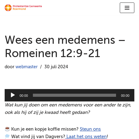
Ga
naar
de
Wees een medemens –
inhoud
Romeinen 12:9-21
door
webmaster
30 juli 2024
A
00:00
00:00
u
Wat kun jij doen om een medemens voor een ander te zijn,
d
ook als hij of zij je kwaad heeft gedaan?
i
o
Kun je een kopje koffie missen?
Steun ons
s
Wat vind jij van Dagvers?
Laat het ons weten
!
p