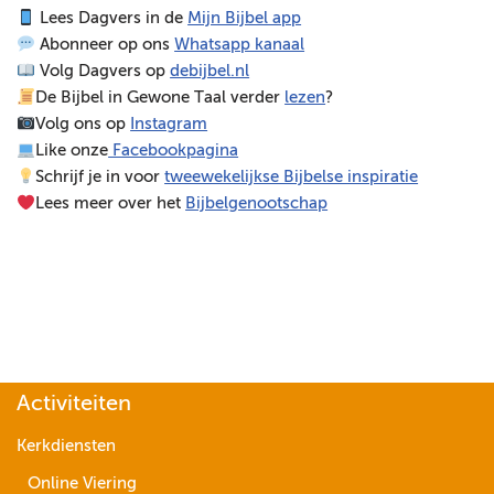
Lees Dagvers in de
Mijn Bijbel app
e
Abonneer op ons
Whatsapp kanaal
l
Volg Dagvers op
debijbel.nl
e
De Bijbel in Gewone Taal verder
lezen
?
r
Volg ons op
Instagram
Like onze
Facebookpagina
Schrijf je in voor
tweewekelijkse Bijbelse inspiratie
Lees meer over het
Bijbelgenootschap
Activiteiten
Kerkdiensten
Online Viering