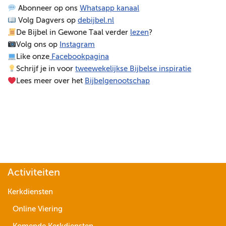
Abonneer op ons
Whatsapp kanaal
e
Volg Dagvers op
debijbel.nl
l
De Bijbel in Gewone Taal verder
lezen
?
e
Volg ons op
Instagram
r
Like onze
Facebookpagina
Schrijf je in voor
tweewekelijkse Bijbelse inspiratie
Lees meer over het
Bijbelgenootschap
Activiteiten
Kerkdiensten
Online Viering