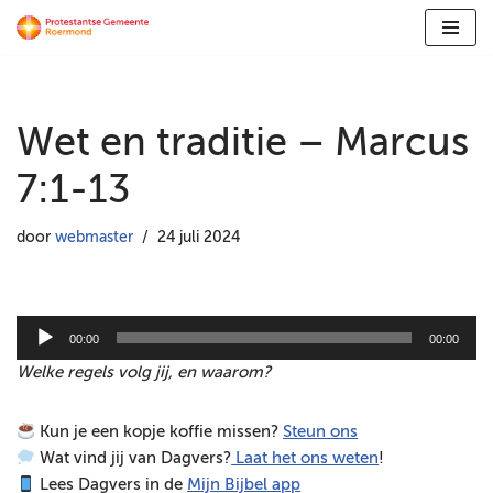
Ga
naar
de
Wet en traditie – Marcus
inhoud
7:1-13
door
webmaster
24 juli 2024
A
00:00
00:00
u
Welke regels volg jij, en waarom?
d
i
Kun je een kopje koffie missen?
Steun ons
o
Wat vind jij van Dagvers?
Laat het ons weten
!
s
Lees Dagvers in de
Mijn Bijbel app
p