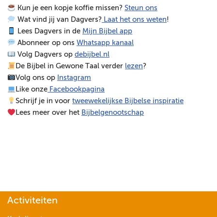
Kun je een kopje koffie missen?
Steun ons
e
Wat vind jij van Dagvers?
Laat het ons weten
!
l
Lees Dagvers in de
Mijn Bijbel app
e
Abonneer op ons
Whatsapp kanaal
r
Volg Dagvers op
debijbel.nl
De Bijbel in Gewone Taal verder
lezen
?
Volg ons op
Instagram
Like onze
Facebookpagina
Schrijf je in voor
tweewekelijkse Bijbelse inspiratie
Lees meer over het
Bijbelgenootschap
Activiteiten