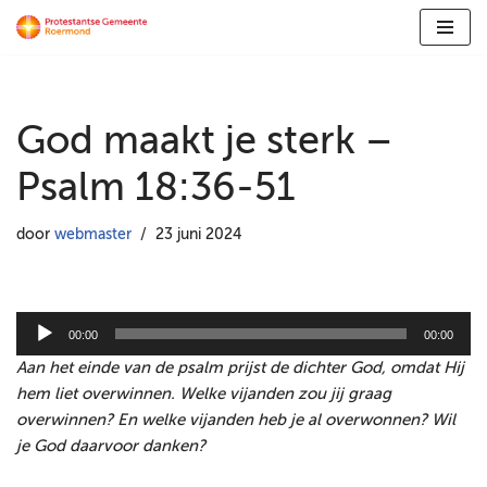
Ga
naar
de
God maakt je sterk –
inhoud
Psalm 18:36-51
door
webmaster
23 juni 2024
A
00:00
00:00
u
Aan het einde van de psalm prijst de dichter God, omdat Hij
d
hem liet overwinnen. Welke vijanden zou jij graag
i
overwinnen? En welke vijanden heb je al overwonnen? Wil
o
je God daarvoor danken?
s
p