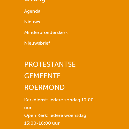
p
i
Agenda
j
Nieuws
l
t
Minderbroederskerk
o
Nieuwsbrief
e
t
s
PROTESTANTSE
e
GEMEENTE
n
n
ROERMOND
o
m
Kerkdienst: iedere zondag 10:00
h
uur
e
Open Kerk: iedere woensdag
t
13:00-16:00 uur
v