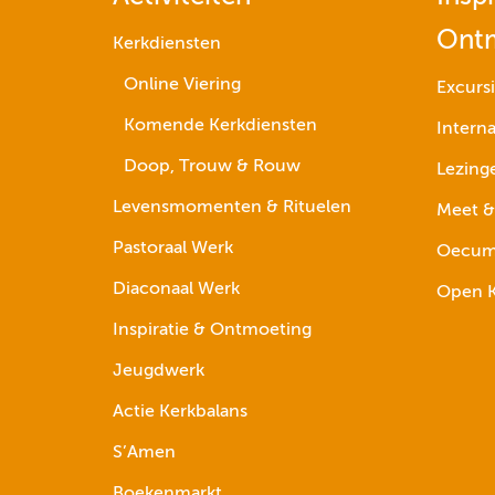
Ont
Kerkdiensten
Online Viering
Excurs
Komende Kerkdiensten
Interna
Doop, Trouw & Rouw
Lezing
Levensmomenten & Rituelen
Meet &
Pastoraal Werk
Oecume
Diaconaal Werk
Open K
Inspiratie & Ontmoeting
Jeugdwerk
Actie Kerkbalans
S’Amen
Boekenmarkt