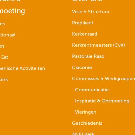
moeting
Visie & Structuur
Predikant
ies
Kerkenraad
tionaal
Kerkrentmeesters (CvK)
en
Pastorale Raad
 Eat
Diaconie
nische Activiteiten
Commissies & Werkgroepe
erk
Communicatie
Inspiratie & Ontmoeting
Vieringen
Geschiedenis
ANBI Kerk