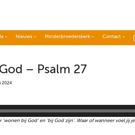
da
Nieuws
Minderbroederskerk
Contact
j God – Psalm 27
i 2024
 ‘wonen bij God’ en ‘bij God zijn’. Waar of wanneer voel jij je