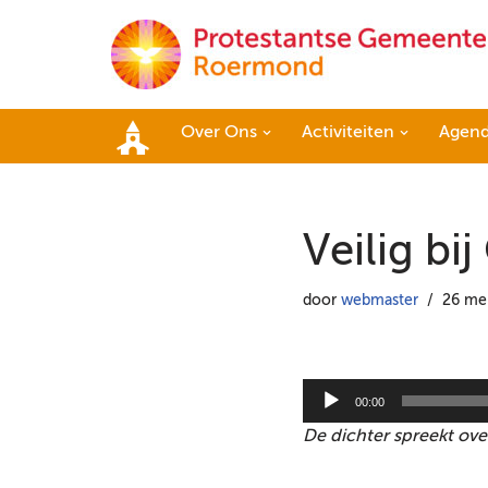
Ga
naar
de
Over Ons
Activiteiten
Agen
inhoud
Home
Veilig bi
door
webmaster
26 me
A
00:00
u
De dichter spreekt over
d
i