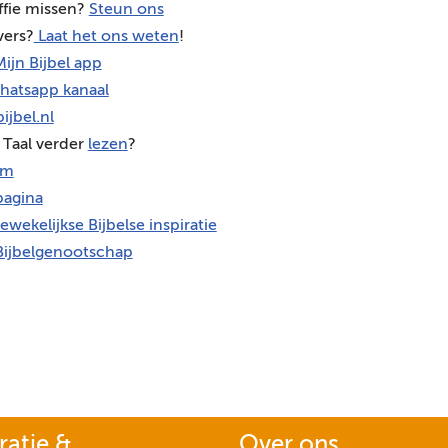
ffie missen?
Steun ons
vers?
Laat het ons weten
!
ijn Bijbel app
hatsapp kanaal
ijbel.nl
 Taal verder
lezen
?
am
agina
ewekelijkse Bijbelse inspiratie
Bijbelgenootschap
ratie &
Over ons