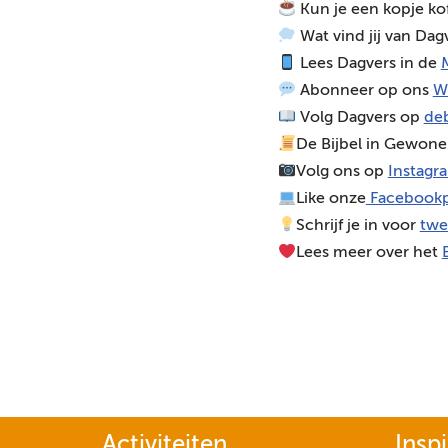
Kun je een kopje ko
o
Wat vind jij van Dag
s
Lees Dagvers in de
M
p
Abonneer op ons
W
e
Volg Dagvers op
deb
l
De Bijbel in Gewone
e
Volg ons op
Instagr
r
Like onze
Facebookp
Schrijf je in voor
twe
Lees meer over het
Activiteiten
Inspi