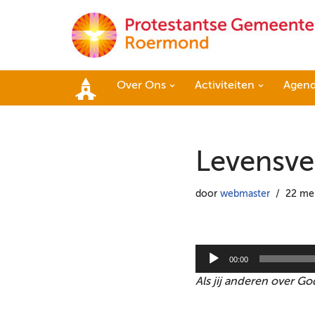
Ga
naar
de
Over Ons
Activiteiten
Agen
inhoud
Home
Levensve
door
webmaster
22 me
A
00:00
u
Als jij anderen over Go
d
i