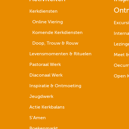
Ont
Kerkdiensten
Online Viering
Excurs
Komende Kerkdiensten
Interna
Doop, Trouw & Rouw
Lezing
Levensmomenten & Rituelen
Meet &
Pastoraal Werk
Oecume
Diaconaal Werk
Open K
Inspiratie & Ontmoeting
Jeugdwerk
Actie Kerkbalans
S’Amen
Boekenmarkt