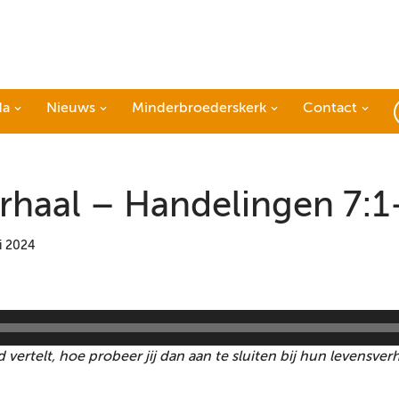
da
Nieuws
Minderbroederskerk
Contact
rhaal – Handelingen 7:1
i 2024
d vertelt, hoe probeer jij dan aan te sluiten bij hun levensv