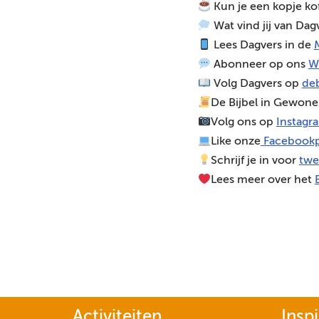
Kun je een kopje ko
o
Wat vind jij van Dag
s
Lees Dagvers in de
M
p
Abonneer op ons
W
e
Volg Dagvers op
deb
l
De Bijbel in Gewone
e
Volg ons op
Instagr
r
Like onze
Facebookp
Schrijf je in voor
twe
Lees meer over het
Activiteiten
Inspi