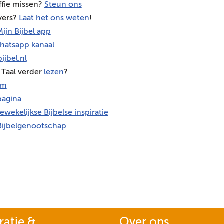
ffie missen?
Steun ons
vers?
Laat het ons weten
!
ijn Bijbel app
hatsapp kanaal
ijbel.nl
 Taal verder
lezen
?
am
agina
ewekelijkse Bijbelse inspiratie
Bijbelgenootschap
ratie &
Over ons