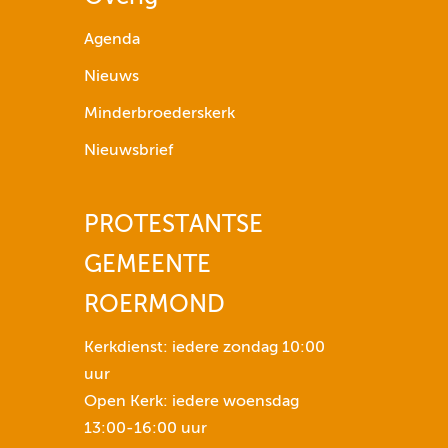
p
i
Agenda
j
Nieuws
l
t
Minderbroederskerk
o
Nieuwsbrief
e
t
s
PROTESTANTSE
e
GEMEENTE
n
n
ROERMOND
o
m
Kerkdienst: iedere zondag 10:00
h
uur
e
Open Kerk: iedere woensdag
t
13:00-16:00 uur
v