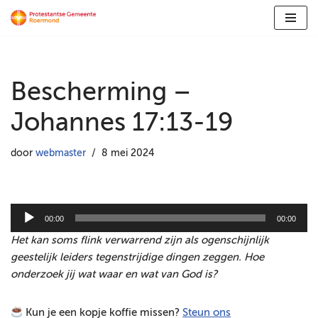
Ga
naar
de
Bescherming –
inhoud
Johannes 17:13-19
door
webmaster
8 mei 2024
A
00:00
00:00
u
Het kan soms flink verwarrend zijn als ogenschijnlijk
d
geestelijk leiders tegenstrijdige dingen zeggen. Hoe
i
onderzoek jij wat waar en wat van God is?
o
s
Kun je een kopje koffie missen?
Steun ons
p