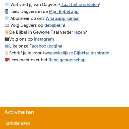
Wat vind jij van Dagvers?
Laat het ons weten
!
e
Lees Dagvers in de
Mijn Bijbel app
l
Abonneer op ons
Whatsapp kanaal
e
Volg Dagvers op
debijbel.nl
r
De Bijbel in Gewone Taal verder
lezen
?
Volg ons op
Instagram
Like onze
Facebookpagina
Schrijf je in voor
tweewekelijkse Bijbelse inspiratie
Lees meer over het
Bijbelgenootschap
Activiteiten
Kerkdiensten