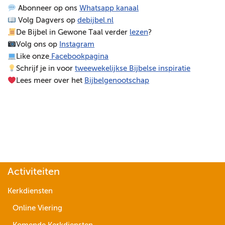
Abonneer op ons
Whatsapp kanaal
e
Volg Dagvers op
debijbel.nl
l
De Bijbel in Gewone Taal verder
lezen
?
e
Volg ons op
Instagram
r
Like onze
Facebookpagina
Schrijf je in voor
tweewekelijkse Bijbelse inspiratie
Lees meer over het
Bijbelgenootschap
Activiteiten
Kerkdiensten
Online Viering