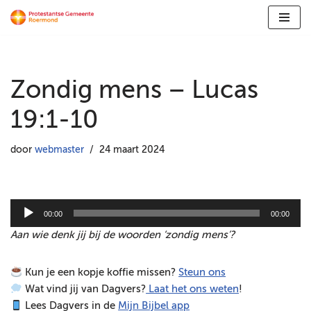
Ga
naar
de
Zondig mens – Lucas
inhoud
19:1-10
door
webmaster
24 maart 2024
A
00:00
00:00
u
Aan wie denk jij bij de woorden ‘zondig mens’?
d
i
Kun je een kopje koffie missen?
Steun ons
o
Wat vind jij van Dagvers?
Laat het ons weten
!
s
Lees Dagvers in de
Mijn Bijbel app
p