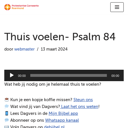
Ga
naar
de
Thuis voelen- Psalm 84
inhoud
door
webmaster
13 maart 2024
A
00:00
00:00
u
Wat heb jij nodig om je helemaal thuis te voelen?
d
i
Kun je een kopje koffie missen?
Steun ons
o
Wat vind jij van Dagvers?
Laat het ons weten
!
s
Lees Dagvers in de
Mijn Bijbel app
p
Abonneer op ons
Whatsapp kanaal
e
Volg Dagvers op
debijbel.nl
l