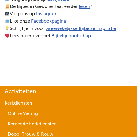
De Bijbel in Gewone Taal verder
lezen
?
e
Volg ons op
Instagram
r
Like onze
Facebookpagina
Schrijf je in voor
tweewekelijkse Bijbelse inspiratie
Lees meer over het
Bijbelgenootschap
Activiteiten
Kerkdiensten
Online Viering
Komende Kerkdiensten
Doop, Trouw & Rouw