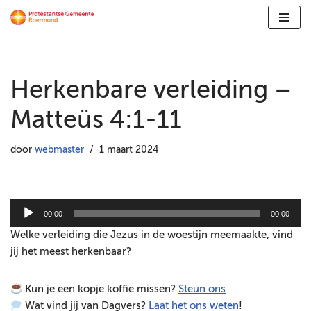
Ga
naar
de
Herkenbare verleiding –
inhoud
Matteüs 4:1-11
door
webmaster
1 maart 2024
A
00:00
00:00
u
Welke verleiding die Jezus in de woestijn meemaakte, vind
d
jij het meest herkenbaar?
i
o
Kun je een kopje koffie missen?
Steun ons
s
Wat vind jij van Dagvers?
Laat het ons weten
!
p