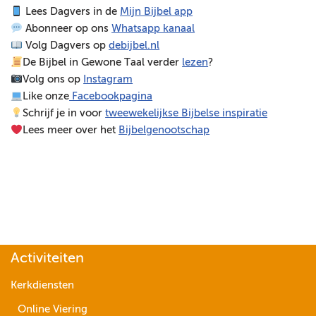
Lees Dagvers in de
Mijn Bijbel app
e
Abonneer op ons
Whatsapp kanaal
l
Volg Dagvers op
debijbel.nl
e
De Bijbel in Gewone Taal verder
lezen
?
r
Volg ons op
Instagram
Like onze
Facebookpagina
Schrijf je in voor
tweewekelijkse Bijbelse inspiratie
Lees meer over het
Bijbelgenootschap
Activiteiten
Kerkdiensten
Online Viering