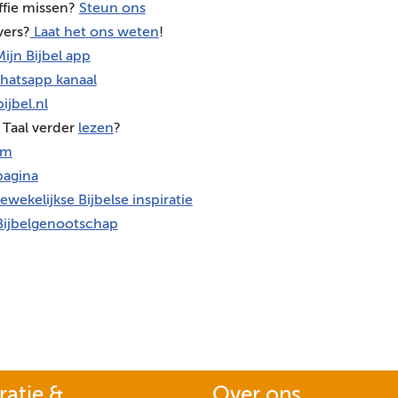
ffie missen?
Steun ons
vers?
Laat het ons weten
!
ijn Bijbel app
hatsapp kanaal
ijbel.nl
 Taal verder
lezen
?
am
agina
ewekelijkse Bijbelse inspiratie
Bijbelgenootschap
ratie &
Over ons