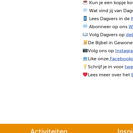
Kun je een kopje ko
o
Wat vind jij van Dag
s
Lees Dagvers in de
M
p
Abonneer op ons
W
e
Volg Dagvers op
deb
l
De Bijbel in Gewone
e
Volg ons op
Instagr
r
Like onze
Facebookp
Schrijf je in voor
twe
Lees meer over het
Activiteiten
Inspi