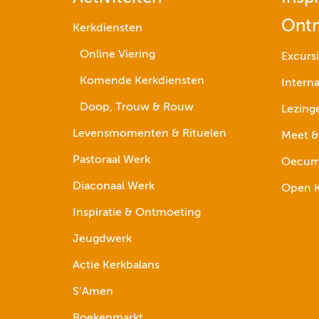
Ont
Kerkdiensten
Online Viering
Excurs
Komende Kerkdiensten
Interna
Doop, Trouw & Rouw
Lezing
Levensmomenten & Rituelen
Meet &
Pastoraal Werk
Oecume
Diaconaal Werk
Open K
Inspiratie & Ontmoeting
Jeugdwerk
Actie Kerkbalans
S’Amen
Boekenmarkt