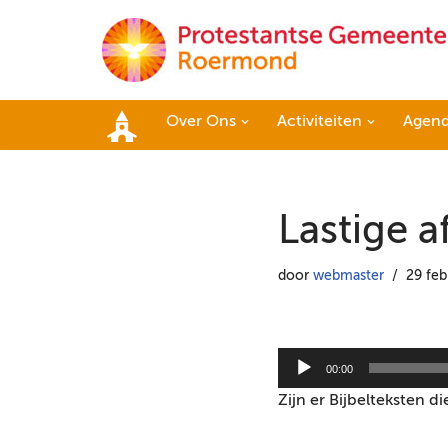
Ga
naar
de
Over Ons
Activiteiten
Agen
inhoud
Home
Lastige 
door
webmaster
29 feb
A
00:00
u
Zijn er Bijbelteksten 
d
i