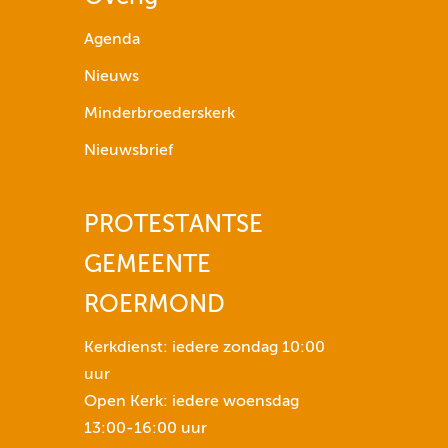
p
i
Agenda
j
Nieuws
l
t
Minderbroederskerk
o
Nieuwsbrief
e
t
s
PROTESTANTSE
e
GEMEENTE
n
n
ROERMOND
o
m
Kerkdienst: iedere zondag 10:00
h
uur
e
Open Kerk: iedere woensdag
t
13:00-16:00 uur
v