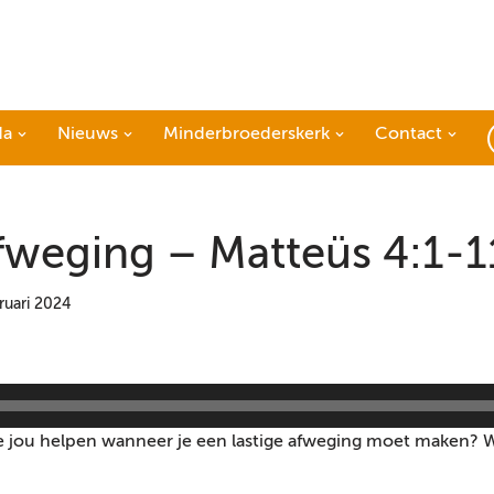
da
Nieuws
Minderbroederskerk
Contact
afweging – Matteüs 4:1-1
ruari 2024
die jou helpen wanneer je een lastige afweging moet maken? 