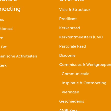
moeting
Visie & Structuur
Predikant
ies
Kerkenraad
tionaal
Kerkrentmeesters (CvK)
en
Pastorale Raad
 Eat
Diaconie
nische Activiteiten
Commissies & Werkgroepe
erk
Communicatie
Inspiratie & Ontmoeting
Vieringen
Geschiedenis
ANBI Kerk