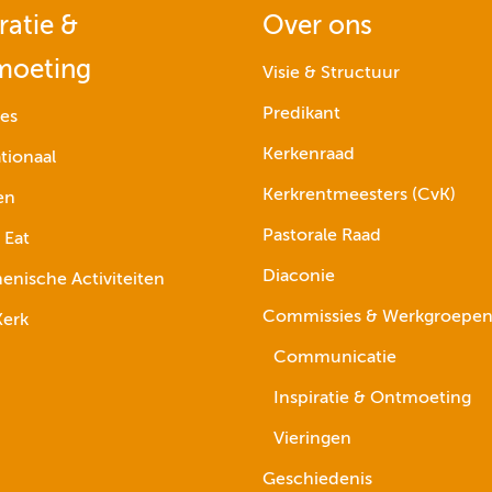
ratie &
Over ons
moeting
Visie & Structuur
Predikant
ies
Kerkenraad
tionaal
Kerkrentmeesters (CvK)
en
Pastorale Raad
 Eat
Diaconie
nische Activiteiten
Commissies & Werkgroepe
erk
Communicatie
Inspiratie & Ontmoeting
Vieringen
Geschiedenis