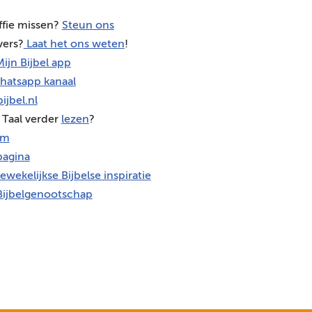
ffie missen?
Steun ons
vers?
Laat het ons weten
!
ijn Bijbel app
hatsapp kanaal
ijbel.nl
 Taal verder
lezen
?
am
agina
ewekelijkse Bijbelse inspiratie
Bijbelgenootschap