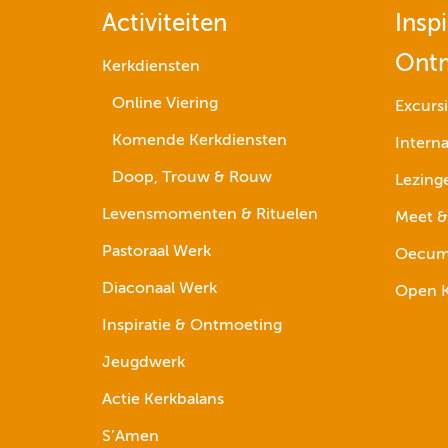
Activiteiten
Inspi
Ont
Kerkdiensten
Online Viering
Excurs
Komende Kerkdiensten
Interna
Doop, Trouw & Rouw
Lezing
Levensmomenten & Rituelen
Meet &
Pastoraal Werk
Oecume
Diaconaal Werk
Open K
Inspiratie & Ontmoeting
Jeugdwerk
Actie Kerkbalans
S’Amen