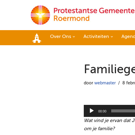
Ga
naar
de
Over Ons
Activiteiten
Agen
inhoud
Home
Familieg
door
webmaster
8 febr
A
00:00
u
Wat vind je ervan dat J
d
om je familie?
i