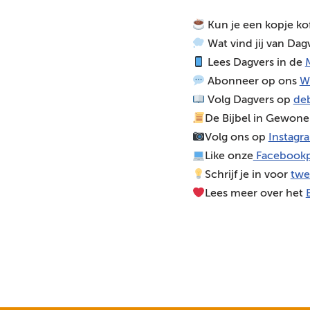
o
Kun je een kopje ko
s
Wat vind jij van Dag
p
Lees Dagvers in de
M
e
Abonneer op ons
W
l
Volg Dagvers op
deb
e
De Bijbel in Gewone
r
Volg ons op
Instagr
Like onze
Facebookp
Schrijf je in voor
twe
Lees meer over het