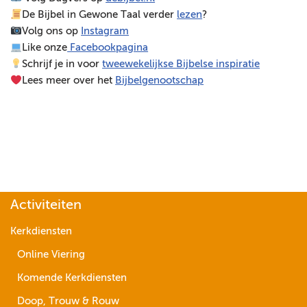
De Bijbel in Gewone Taal verder
lezen
?
e
Volg ons op
Instagram
r
Like onze
Facebookpagina
Schrijf je in voor
tweewekelijkse Bijbelse inspiratie
Lees meer over het
Bijbelgenootschap
Activiteiten
Kerkdiensten
Online Viering
Komende Kerkdiensten
Doop, Trouw & Rouw