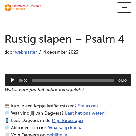
Ga
naar
de
Rustig slapen – Psalm 4
inhoud
door
webmaster
4 december 2023
A
00:00
00:00
u
Wat is voor jou het echte ‘kerstgeluk’?
d
i
Kun je een kopje koffie missen?
Steun ons
o
Wat vind jij van Dagvers?
Laat het ons weten
!
s
Lees Dagvers in de
Mijn Bijbel app
p
Abonneer op ons
Whatsapp kanaal
e
Volg Dagvers op
debijbel.nl
l