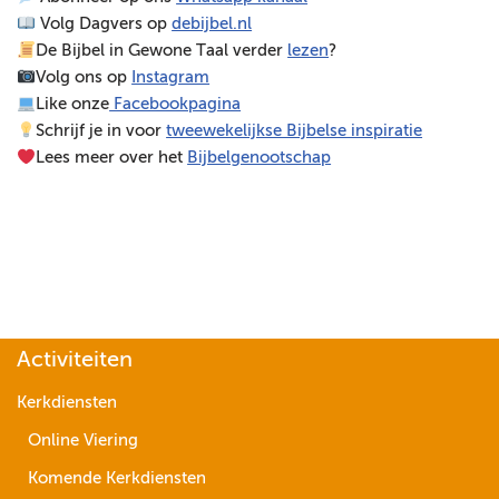
Volg Dagvers op
debijbel.nl
e
De Bijbel in Gewone Taal verder
lezen
?
r
Volg ons op
Instagram
Like onze
Facebookpagina
Schrijf je in voor
tweewekelijkse Bijbelse inspiratie
Lees meer over het
Bijbelgenootschap
Activiteiten
Kerkdiensten
Online Viering
Komende Kerkdiensten