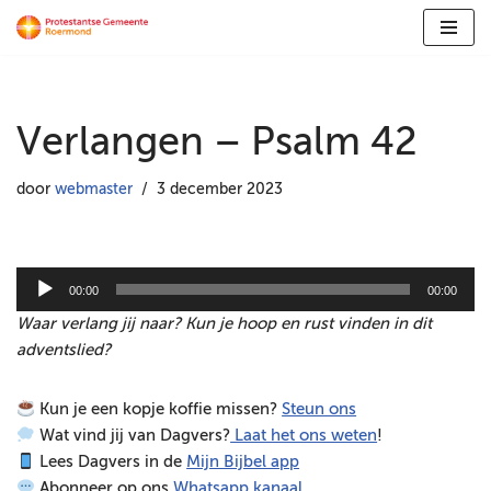
Ga
naar
de
Verlangen – Psalm 42
inhoud
door
webmaster
3 december 2023
A
00:00
00:00
u
Waar verlang jij naar? Kun je hoop en rust vinden in dit
d
adventslied?
i
o
Kun je een kopje koffie missen?
Steun ons
s
Wat vind jij van Dagvers?
Laat het ons weten
!
p
Lees Dagvers in de
Mijn Bijbel app
e
Abonneer op ons
Whatsapp kanaal
l