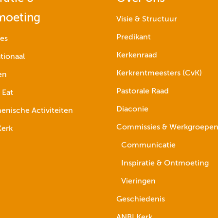
moeting
Visie & Structuur
Predikant
ies
Kerkenraad
tionaal
Kerkrentmeesters (CvK)
en
Pastorale Raad
 Eat
Diaconie
nische Activiteiten
Commissies & Werkgroepe
erk
Communicatie
Inspiratie & Ontmoeting
Vieringen
Geschiedenis
ANBI Kerk