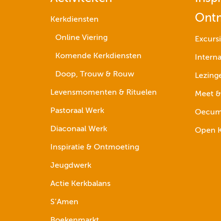
Ont
Kerkdiensten
Online Viering
Excurs
Komende Kerkdiensten
Interna
Doop, Trouw & Rouw
Lezing
Levensmomenten & Rituelen
Meet &
Pastoraal Werk
Oecume
Diaconaal Werk
Open K
Inspiratie & Ontmoeting
Jeugdwerk
Actie Kerkbalans
S’Amen
Boekenmarkt