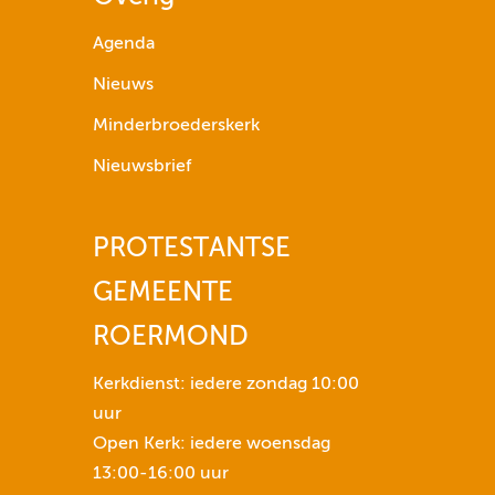
p
i
Agenda
j
Nieuws
l
t
Minderbroederskerk
o
Nieuwsbrief
e
t
s
PROTESTANTSE
e
GEMEENTE
n
n
ROERMOND
o
m
Kerkdienst: iedere zondag 10:00
h
uur
e
Open Kerk: iedere woensdag
t
13:00-16:00 uur
v