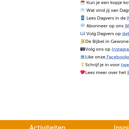
Kun je een kopje ko
o
Wat vind jij van Dag
s
Lees Dagvers in de
M
p
Abonneer op ons
W
e
Volg Dagvers op
deb
l
De Bijbel in Gewone
e
Volg ons op
Instagr
r
Like onze
Facebookp
Schrijf je in voor
twe
Lees meer over het
Activiteiten
Inspi