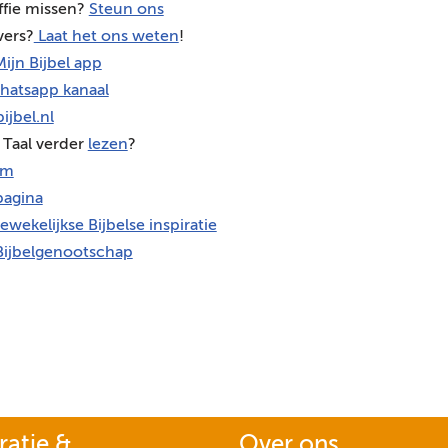
ffie missen?
Steun ons
vers?
Laat het ons weten
!
ijn Bijbel app
hatsapp kanaal
ijbel.nl
 Taal verder
lezen
?
am
agina
ewekelijkse Bijbelse inspiratie
Bijbelgenootschap
ratie &
Over ons