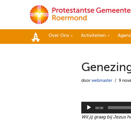
Ga
naar
de
Over Ons
Activiteiten
Agen
inhoud
Home
Genezing
door
webmaster
9 nov
A
00:00
u
Wil jij graag bij Jezus
d
i