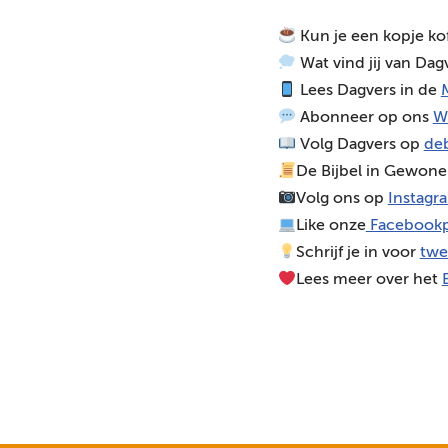
o
Kun je een kopje ko
s
Wat vind jij van Dag
p
Lees Dagvers in de
M
e
Abonneer op ons
W
l
Volg Dagvers op
deb
e
De Bijbel in Gewone
r
Volg ons op
Instagr
Like onze
Facebookp
Schrijf je in voor
twe
Lees meer over het