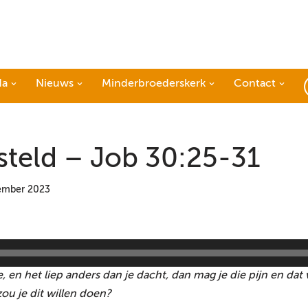
da
Nieuws
Minderbroederskerk
Contact
steld – Job 30:25-31
ember 2023
e, en het liep anders dan je dacht, dan mag je die pijn en d
zou je dit willen doen?