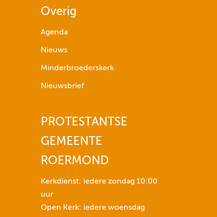
p
Overig
i
j
Agenda
l
Nieuws
t
o
Minderbroederskerk
e
Nieuwsbrief
t
s
e
PROTESTANTSE
n
GEMEENTE
n
o
ROERMOND
m
h
Kerkdienst: iedere zondag 10:00
e
uur
t
Open Kerk: iedere woensdag
v