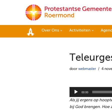
Ga
naar
de
Over Ons
Activiteiten
Agen
inhoud
Home
Teleurge
door
webmaster
4 nov
A
00:00
u
Als jij ergens op hoopt
d
bij God brengen. Hoe 
i