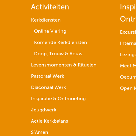
Activiteiten
Inspi
Ont
Kerkdiensten
Online Viering
Excurs
Komende Kerkdiensten
Interna
Doop, Trouw & Rouw
Lezing
Levensmomenten & Rituelen
Meet &
Pastoraal Werk
Oecume
Diaconaal Werk
Open K
Inspiratie & Ontmoeting
Jeugdwerk
Actie Kerkbalans
S’Amen