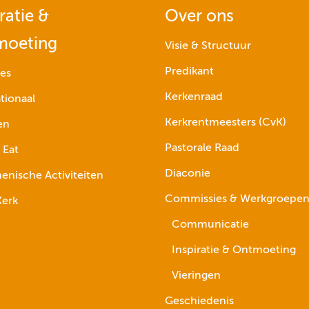
ratie &
Over ons
moeting
Visie & Structuur
Predikant
ies
Kerkenraad
tionaal
Kerkrentmeesters (CvK)
en
Pastorale Raad
 Eat
Diaconie
nische Activiteiten
Commissies & Werkgroepe
erk
Communicatie
Inspiratie & Ontmoeting
Vieringen
Geschiedenis