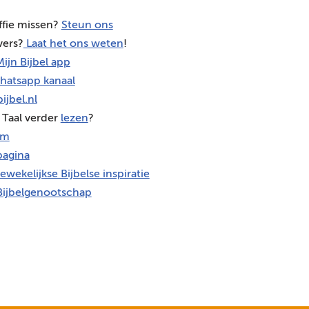
ffie missen?
Steun ons
vers?
Laat het ons weten
!
ijn Bijbel app
hatsapp kanaal
ijbel.nl
 Taal verder
lezen
?
am
agina
ewekelijkse Bijbelse inspiratie
Bijbelgenootschap