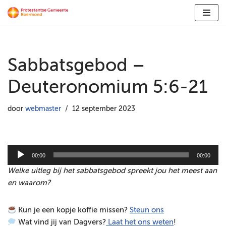
Ga
naar
de
Sabbatsgebod –
inhoud
Deuteronomium 5:6-21
door
webmaster
12 september 2023
A
00:00
00:00
u
Welke uitleg bij het sabbatsgebod spreekt jou het meest aan
d
en waarom?
i
o
Kun je een kopje koffie missen?
Steun ons
s
Wat vind jij van Dagvers?
Laat het ons weten
!
p