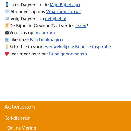
Lees Dagvers in de
Mijn Bijbel app
e
Abonneer op ons
Whatsapp kanaal
l
Volg Dagvers op
debijbel.nl
e
De Bijbel in Gewone Taal verder
lezen
?
r
Volg ons op
Instagram
Like onze
Facebookpagina
Schrijf je in voor
tweewekelijkse Bijbelse inspiratie
Lees meer over het
Bijbelgenootschap
Activiteiten
Kerkdiensten
Online Viering