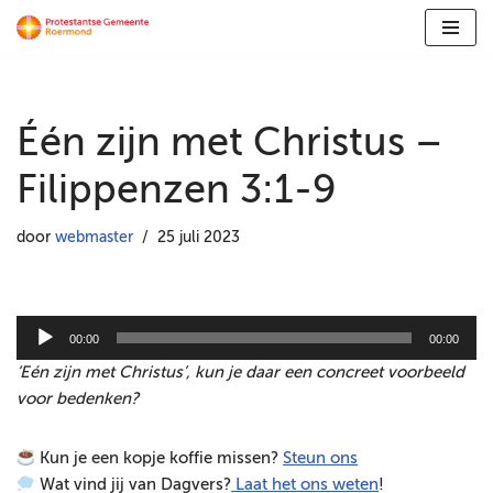
Ga
naar
de
Één zijn met Christus –
inhoud
Filippenzen 3:1-9
door
webmaster
25 juli 2023
A
00:00
00:00
u
‘Eén zijn met Christus’, kun je daar een concreet voorbeeld
d
voor bedenken?
i
o
Kun je een kopje koffie missen?
Steun ons
s
Wat vind jij van Dagvers?
Laat het ons weten
!
p