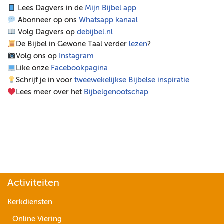
Lees Dagvers in de
Mijn Bijbel app
e
Abonneer op ons
Whatsapp kanaal
l
Volg Dagvers op
debijbel.nl
e
De Bijbel in Gewone Taal verder
lezen
?
r
Volg ons op
Instagram
Like onze
Facebookpagina
Schrijf je in voor
tweewekelijkse Bijbelse inspiratie
Lees meer over het
Bijbelgenootschap
Activiteiten
Kerkdiensten
Online Viering