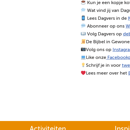
Kun je een kopje ko
o
Wat vind jij van Dag
s
Lees Dagvers in de
M
p
Abonneer op ons
W
e
Volg Dagvers op
deb
l
De Bijbel in Gewone
e
Volg ons op
Instagr
r
Like onze
Facebookp
Schrijf je in voor
twe
Lees meer over het
Activiteiten
Inspi