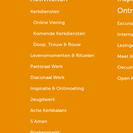
Ont
Kerkdiensten
Online Viering
Excurs
Komende Kerkdiensten
Interna
Doop, Trouw & Rouw
Lezing
Levensmomenten & Rituelen
Meet &
Pastoraal Werk
Oecume
Diaconaal Werk
Open K
Inspiratie & Ontmoeting
Jeugdwerk
Actie Kerkbalans
S’Amen
Boekenmarkt