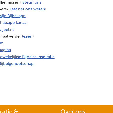
ffie missen?
Steun ons
vers?
Laat het ons weten
!
ijn Bijbel app
hatsapp kanaal
ijbel.nl
 Taal verder
lezen
?
am
agina
ewekelijkse Bijbelse inspiratie
Bijbelgenootschap
ratie &
Over ons