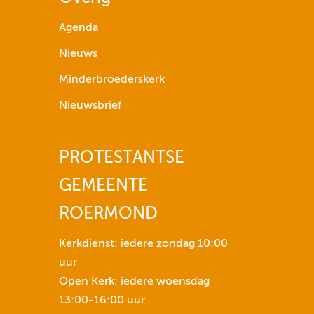
p
i
Agenda
j
Nieuws
l
t
Minderbroederskerk
o
Nieuwsbrief
e
t
s
PROTESTANTSE
e
GEMEENTE
n
n
ROERMOND
o
m
Kerkdienst: iedere zondag 10:00
h
uur
e
Open Kerk: iedere woensdag
t
13:00-16:00 uur
v