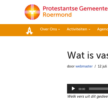
Ga
naar
de
Over Ons
Activiteiten
Agen
inhoud
Home
Wat is va
door
webmaster
12 jul
A
00:00
u
Welk vers uit dit gede
d
i