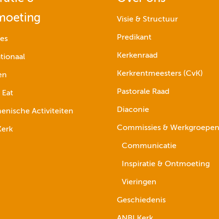
moeting
Visie & Structuur
Predikant
ies
Kerkenraad
tionaal
Kerkrentmeesters (CvK)
en
Pastorale Raad
 Eat
Diaconie
nische Activiteiten
Commissies & Werkgroepe
erk
Communicatie
Inspiratie & Ontmoeting
Vieringen
Geschiedenis
ANBI Kerk