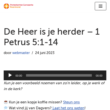
Ga
naar
de
De Heer is je herder – 1
inhoud
Petrus 5:1-14
door
webmaster
24 juni 2023
A
00:00
00:00
u
Kun je een voorbeeld noemen van zo’n leider, op je werk of
d
in de kerk?
i
o
Kun je een kopje koffie missen?
Steun ons
s
Wat vind jij van Dagvers?
Laat het ons weten
!
p