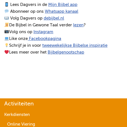
Lees Dagvers in de
Mijn Bijbel app
e
Abonneer op ons
Whatsapp kanaal
l
Volg Dagvers op
debijbel.nl
e
De Bijbel in Gewone Taal verder
lezen
?
r
Volg ons op
Instagram
Like onze
Facebookpagina
Schrijf je in voor
tweewekelijkse Bijbelse inspiratie
Lees meer over het
Bijbelgenootschap
Activiteiten
Kerkdiensten
Online Viering