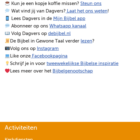
Kun je een kopje koffie missen?
Steun ons
s
Wat vind jij van Dagvers?
Laat het ons weten
!
p
Lees Dagvers in de
Mijn Bijbel app
e
Abonneer op ons
Whatsapp kanaal
l
Volg Dagvers op
debijbel.nl
e
De Bijbel in Gewone Taal verder
lezen
?
r
Volg ons op
Instagram
Like onze
Facebookpagina
Schrijf je in voor
tweewekelijkse Bijbelse inspiratie
Lees meer over het
Bijbelgenootschap
Activiteiten
Kerkdiensten