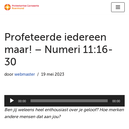
Ga
naar
de
Profeteerde iedereen
inhoud
maar! – Numeri 11:16-
30
door
webmaster
19 mei 2023
A
00:00
00:00
u
Ben jij weleens heel enthousiast over je geloof? Hoe merken
d
andere mensen dat aan jou?
i
o