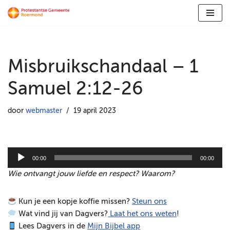
Ga
naar
de
Misbruikschandaal – 1
inhoud
Samuel 2:12-26
door
webmaster
19 april 2023
A
00:00
00:00
u
Wie ontvangt jouw liefde en respect? Waarom?
d
i
Kun je een kopje koffie missen?
Steun ons
o
Wat vind jij van Dagvers?
Laat het ons weten
!
s
Lees Dagvers in de
Mijn Bijbel app
p