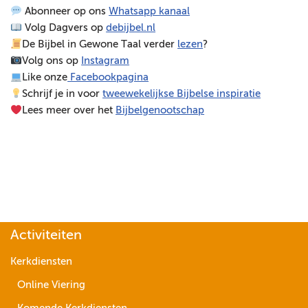
Abonneer op ons
Whatsapp kanaal
e
Volg Dagvers op
debijbel.nl
l
De Bijbel in Gewone Taal verder
lezen
?
e
Volg ons op
Instagram
r
Like onze
Facebookpagina
Schrijf je in voor
tweewekelijkse Bijbelse inspiratie
Lees meer over het
Bijbelgenootschap
Activiteiten
Kerkdiensten
Online Viering