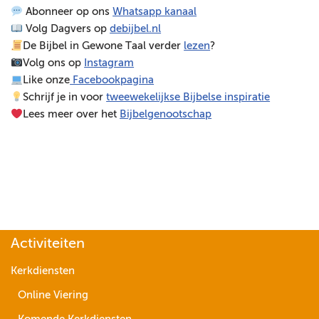
Abonneer op ons
Whatsapp kanaal
e
Volg Dagvers op
debijbel.nl
l
De Bijbel in Gewone Taal verder
lezen
?
e
Volg ons op
Instagram
r
Like onze
Facebookpagina
Schrijf je in voor
tweewekelijkse Bijbelse inspiratie
Lees meer over het
Bijbelgenootschap
Activiteiten
Kerkdiensten
Online Viering