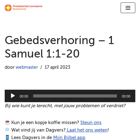
Ga
naar
de
Gebedsverhoring – 1
inhoud
Samuel 1:1-20
door
webmaster
17 april 2023
A
00:00
00:00
u
Bij wie kunt je terecht, met jouw problemen of verdriet?
d
i
Kun je een kopje koffie missen?
Steun ons
o
Wat vind jij van Dagvers?
Laat het ons weten
!
s
Lees Dagvers in de
Mijn Bijbel app
p