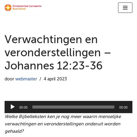
Ga
naar
de
Verwachtingen en
inhoud
veronderstellingen –
Johannes 12:23-36
door
webmaster
4 april 2023
A
00:00
00:00
u
Welke Bijbelteksten ken je nog meer waarin menselijke
d
verwachtingen en veronderstellingen onderuit worden
i
gehaald?
o