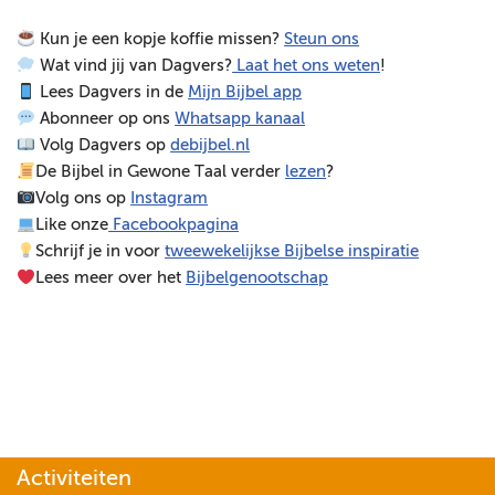
s
Kun je een kopje koffie missen?
Steun ons
p
Wat vind jij van Dagvers?
Laat het ons weten
!
e
Lees Dagvers in de
Mijn Bijbel app
l
Abonneer op ons
Whatsapp kanaal
e
Volg Dagvers op
debijbel.nl
r
De Bijbel in Gewone Taal verder
lezen
?
Volg ons op
Instagram
Like onze
Facebookpagina
Schrijf je in voor
tweewekelijkse Bijbelse inspiratie
Lees meer over het
Bijbelgenootschap
Activiteiten