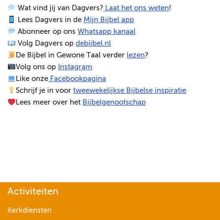
Wat vind jij van Dagvers?
Laat het ons weten
!
e
Lees Dagvers in de
Mijn Bijbel app
l
Abonneer op ons
Whatsapp kanaal
e
Volg Dagvers op
debijbel.nl
r
De Bijbel in Gewone Taal verder
lezen
?
Volg ons op
Instagram
Like onze
Facebookpagina
Schrijf je in voor
tweewekelijkse Bijbelse inspiratie
Lees meer over het
Bijbelgenootschap
Activiteiten
Kerkdiensten