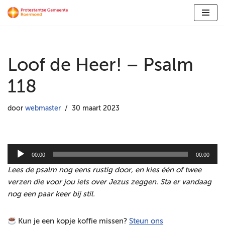
Ga
naar
de
Loof de Heer! – Psalm
inhoud
118
door
webmaster
30 maart 2023
A
00:00
00:00
u
Lees de psalm nog eens rustig door, en kies één of twee
d
verzen die voor jou iets over Jezus zeggen. Sta er vandaag
i
nog een paar keer bij stil.
o
s
Kun je een kopje koffie missen?
Steun ons
p